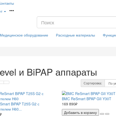
Контакты
ет
Медицинское оборудование
Расходные материалы
Функци
evel и BiPAP аппараты
Сортировка:
BMC ReSmart BPAP GII Y30T
mart BiPAP T25S G2 с
169 890₽
телем H60...
Добавить в корзину
₽