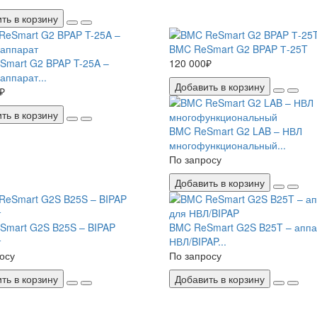
ть в корзину
BMC ReSmart G2 BPAP Т-25T
Smart G2 BPAP T-25A –
120 000₽
ппарат...
Добавить в корзину
₽
ть в корзину
BMC ReSmart G2 LAB – НВЛ
многофункциональный...
По запросу
Добавить в корзину
Smart G2S B25S – BIPAP
BMC ReSmart G2S B25T – аппа
т
НВЛ/BIPAP...
осу
По запросу
ть в корзину
Добавить в корзину