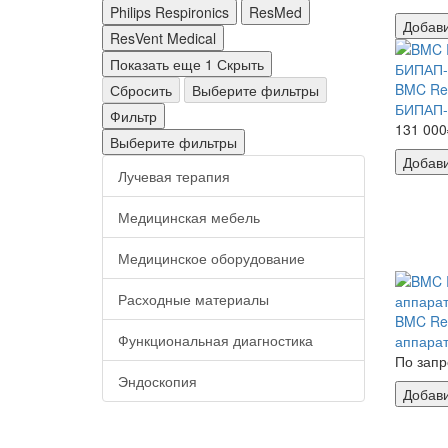
Philips Respironics
ResMed
Добави
ResVent Medical
Показать еще 1
Скрыть
BMC Re
Сбросить
Выберите фильтры
БИПАП-а
Фильтр
131 000
Выберите фильтры
Добави
Лучевая терапия
Медицинская мебель
Медицинское оборудование
Расходные материалы
BMC Re
Функциональная диагностика
аппара
По запр
Эндоскопия
Добави