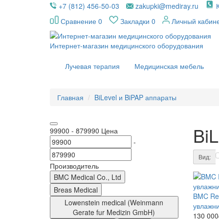
+7 (812) 456-50-03
zakupki@mediray.ru
Сравнение
0
Закладки
0
Личный кабин
Интернет-магазин медицинского оборудования
Лучевая терапия
Медицинская мебель
Главная
BiLevel и BiPAP аппараты
BiL
99900
-
879990
Цена
-
Вид:
Производитель
BMC Medical Co., Ltd
Breas Medical
BMC ReS
Lowenstein medical (Weinmann
увлажни
Gerate fur Medizin GmbH)
130 000