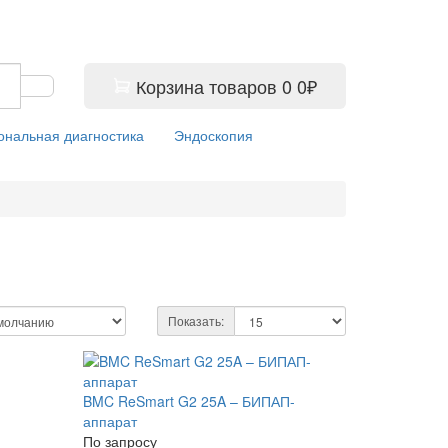
Корзина
товаров
0
0₽
ональная диагностика
Эндоскопия
Показать:
BMC ReSmart G2 25A – БИПАП-
аппарат
По запросу