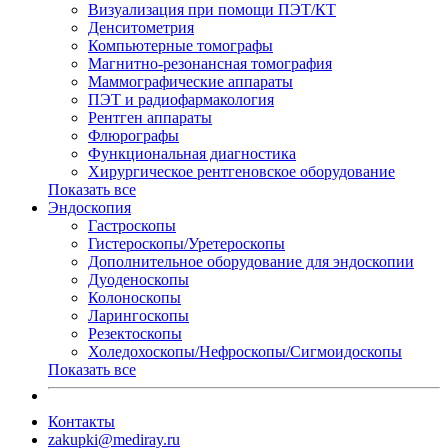
Визуализация при помощи ПЭТ/КТ
Денситометрия
Компьютерные томографы
Магнитно-резонансная томография
Маммографические аппараты
ПЭТ и радиофармакология
Рентген аппараты
Флюрографы
Функциональная диагностика
Хирургическое рентгеновское оборудование
Показать все
Эндоскопия
Гастроскопы
Гистероскопы/Уретероскопы
Дополнительное оборудование для эндоскопии
Дуоденоскопы
Колоноскопы
Ларингоскопы
Резектоскопы
Холедохоскопы/Нефроскопы/Сигмоидоскопы
Показать все
Контакты
zakupki@mediray.ru