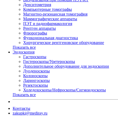
Денситометрия
Компьютерные томографы
Магнитно-резонансная томография
Маммографические аппараты
ПЭТ и радиофармакология
Рентген аппараты
Флюрографы
Функциональная диагностика
Хирургическое рентгеновское оборудование
Показать все
Эндоскопия
Гастроскопы
Гистероскопы/Уретероскопы
Дополнительное оборудование для эндоскопии
Дуоденоскопы
Колоноскопы
Ларингоскопы
Резектоскопы
Холедохоскопы/Нефроскопы/Сигмоидоскопы
Показать все
Контакты
zakupki@mediray.ru