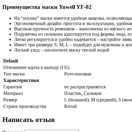
Преимущества маски Yuwell YF-02
На “носике” маски имеется удобная защелка, позволяющая
Эргономичный дизайн: простота в эксплуатации, удобная
Высокая прочность ремешков – выполнены из мягкого ан
Подушечка из силикона адаптируется под формы лица, пл
Легко регулируется и удобно надевается – настройте лямк
Имеет три размера: S, M, L – подойдет для мужчины и 
Легкий уход – ополосните маску теплой водой
Default
Отношение вдоха к выходу (I
E):
Тип маски
Рото-носовая
Характеристики
Гарантия
не распространяется
Материал
Пластик, Силикон
Размер
L (большой), M (средний), S (ма
Страна производства
Китай
Написать отзыв