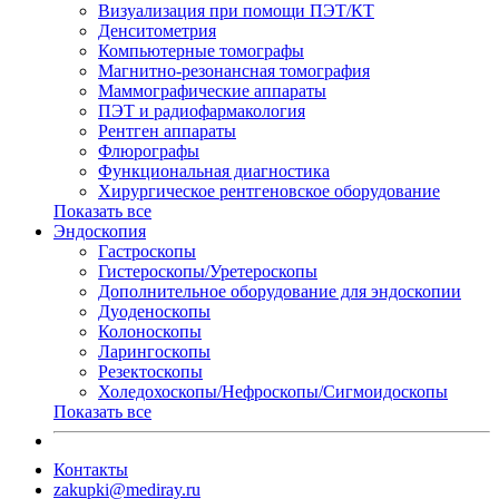
Визуализация при помощи ПЭТ/КТ
Денситометрия
Компьютерные томографы
Магнитно-резонансная томография
Маммографические аппараты
ПЭТ и радиофармакология
Рентген аппараты
Флюрографы
Функциональная диагностика
Хирургическое рентгеновское оборудование
Показать все
Эндоскопия
Гастроскопы
Гистероскопы/Уретероскопы
Дополнительное оборудование для эндоскопии
Дуоденоскопы
Колоноскопы
Ларингоскопы
Резектоскопы
Холедохоскопы/Нефроскопы/Сигмоидоскопы
Показать все
Контакты
zakupki@mediray.ru