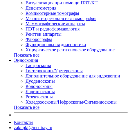
Визуализация при помощи ПЭТ/КТ
Денситометрия
Компьютерные томографы
Магнитно-резонансная томография
Маммографические аппараты
ПЭТ и радиофармакология
Рентген аппараты
Флюрографы
Функциональная диагностика
Хирургическое рентгеновское оборудование
Показать все
Эндоскопия
Гастроскопы
Гистероскопы/Уретероскопы
Дополнительное оборудование для эндоскопии
Дуоденоскопы
Колоноскопы
Ларингоскопы
Резектоскопы
Холедохоскопы/Нефроскопы/Сигмоидоскопы
Показать все
Контакты
zakupki@mediray.ru