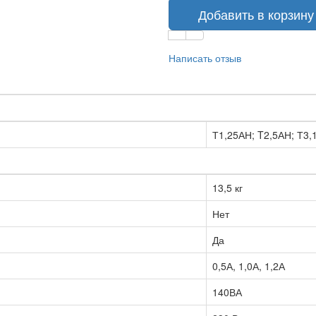
Добавить в корзину
Написать отзыв
Т1,25АН; T2,5АН; Т3,
13,5 кг
Нет
Да
0,5А, 1,0А, 1,2А
140ВА