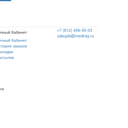
+7 (812) 456-50-03
ичный Кабинет
zakupki@mediray.ru
ичный Кабинет
стория заказов
акладки
ассылка
ге