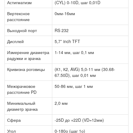
Астигматизм
(CYL) 0-10D, шаг 0,01D
Вертексное
0мм-16мм
расстояние
Выходной порт
RS 232
Дисплей
5,7” inch TFT
Измерение диаметра
1-14 мм, шаг 0,1 мм
радужки и зрачка
Кривизна роговицы
(К1, К2, AVG) 5,0-11 мм (30.68-
67.50D), шаг 0,01 мм
Межзрачковое
50-86 мм, шаг 1 мм
расстояние PD
Минимальный
2,0 мм
диаметр зрачка
Сфера
-25D до +22D (VD=12мм)
Угол
0-180о (шаг 1о)