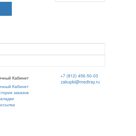
+7 (812) 456-50-03
ичный Кабинет
zakupki@mediray.ru
ичный Кабинет
стория заказов
акладки
ассылка