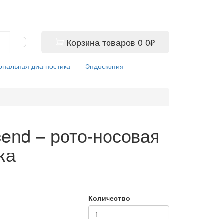
Корзина
товаров
0
0₽
ональная диагностика
Эндоскопия
cend – рото-носовая
ка
Количество