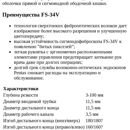
оболочки прямой и сигмовидной ободочной кишки.
Преимущества FS-34V
технология сверхтонких фиброоптических волокон дает
изображение более высокого разрешения и улучшенную
цветопередачу;
высокая устойчивость сигмоидофиброскопа FS-34V к
появлению "битых пикселей";
легкая рукоятка с эргономично расположенными
элементами управления предотвращает затекание рук
врача даже при долгих операциях;
долгий срок службы волоконно-оптических эндоскопов
Pentax снижает расходы на эксплуатацию и
обслуживание.
Характеристики
Глубина резкости
3-100 мм
Диаметр вводимой трубки
11,5 мм
Диаметр дистального конца
11,5 мм
Диаметр рабочего канала
3,5 мм
Изгиб дистального конца (вниз/вверх)
180/180?
Изгиб дистального конца (вправо/влево)
160/160?