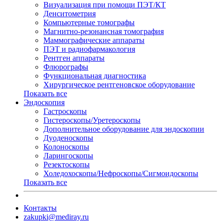
Визуализация при помощи ПЭТ/КТ
Денситометрия
Компьютерные томографы
Магнитно-резонансная томография
Маммографические аппараты
ПЭТ и радиофармакология
Рентген аппараты
Флюрографы
Функциональная диагностика
Хирургическое рентгеновское оборудование
Показать все
Эндоскопия
Гастроскопы
Гистероскопы/Уретероскопы
Дополнительное оборудование для эндоскопии
Дуоденоскопы
Колоноскопы
Ларингоскопы
Резектоскопы
Холедохоскопы/Нефроскопы/Сигмоидоскопы
Показать все
Контакты
zakupki@mediray.ru