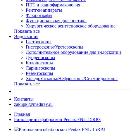
ПЭТ и радиофармакология
Рентген аппараты
Флюрографы
Функциональная диагностика
Хирургическое рентгеновское оборудование
Показать все
Эндоскопия
Гастроскопы
Гистероскопы/Уретероскопы
Дополнительное оборудование для эндоскопии
Дуоденоскопы
Колоноскопы
Ларингоскопы
Резектоскопы
Холедохоскопы/Нефроскопы/Сигмоидоскопы
Показать все
Контакты
zakupki@mediray.ru
Главная
Риноларингофиброскоп Pentax FNL-15RP3