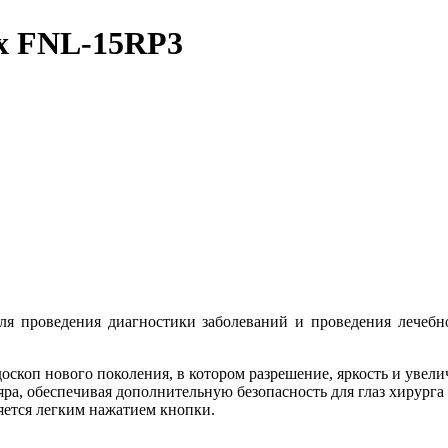
x FNL-15RP3
я проведения диагностики заболеваний и проведения лечебно
скоп нового поколения, в котором разрешение, яркость и увел
яра, обеспечивая дополнительную безопасность для глаз хирург
яется легким нажатием кнопки.