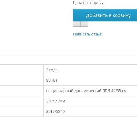
Цена по запросу
Добавить в корзину
Написать отзыв
2 года
80 кВт
стационарный динамический ППД 44?35 см
3,1 п.л./мм
2017/5840