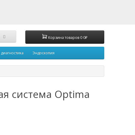
Корзина
товаров
0
0₽
 диагностика
Эндоскопия
ая система Optima