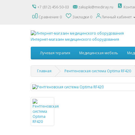
+7 (812) 456-50-03
zakupki@mediray.ru
Конта
Сравнение
0
Закладки
0
Личный кабинет
Интернет-магазин медицинского оборудования
Лучевая терапия
Медицинская мебель
Мед
Главная
Рентгеновская система Optima RF420