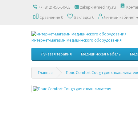
+7 (812) 456-50-03
zakupki@mediray.ru
Конта
Сравнение
0
Закладки
0
Личный кабинет
Интернет-магазин медицинского оборудования
Лучевая терапия
Медицинская мебель
Мед
Главная
Пояс Comfort Cough для откашливател