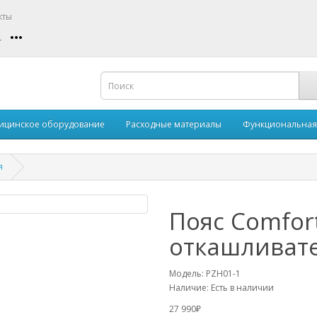
кты
ицинское оборудование
Расходные материалы
Функциональная
я
Пояс Comfor
откашливат
Модель:
PZH01-1
Наличие:
Есть в наличии
27 990₽