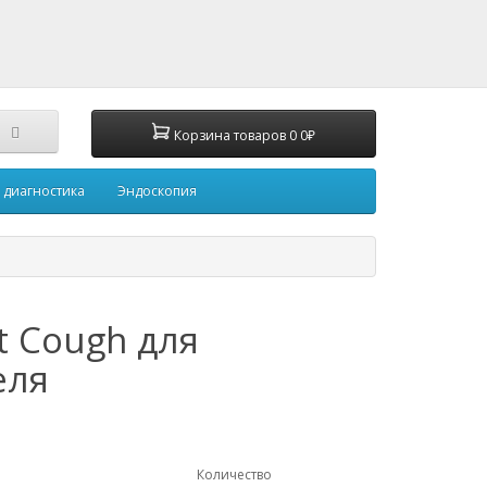
Корзина
товаров
0
0₽
 диагностика
Эндоскопия
t Cough для
еля
Количество