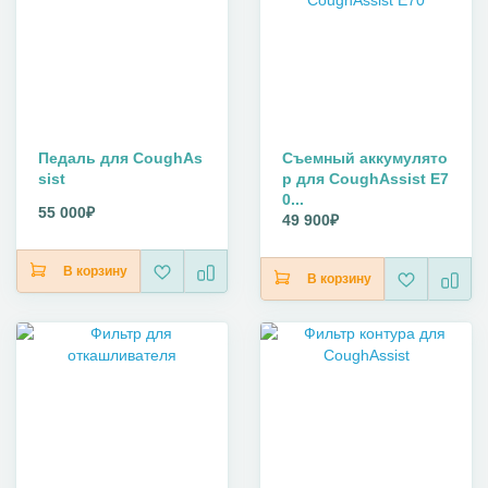
Педаль для CoughAs
Съемный аккумулято
sist
р для CoughAssist E7
0...
55 000₽
49 900₽
В корзину
В корзину