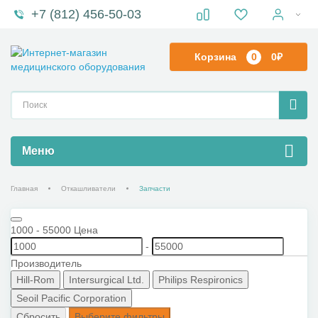
+7 (812) 456-50-03
Корзина
0
0₽
Меню
Главная
Откашливатели
Запчасти
1000
-
55000
Цена
-
Производитель
Hill-Rom
Intersurgical Ltd.
Philips Respironics
Seoil Pacific Corporation
Сбросить
Выберите фильтры