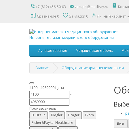
+7 (812) 456-50-03
zakupki@mediray.ru
Конта
Сравнение
0
Закладки
0
Личный кабинет
Интернет-магазин медицинского оборудования
Лучевая терапия
Медицинская мебель
Мед
Главная
Оборудование для анестезиологии
Об
4100
-
4969900
Цена
-
Выбе
Производитель
ре
B. Braun
Biegler
Dräger
Ekom
Fisher&Paykel Healthcare
Вид: