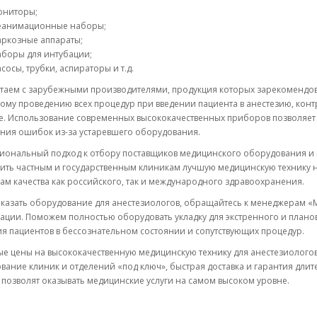
ониторы;
еанимационные наборы;
аркозные аппараты;
аборы для интубации;
сосы, трубки, аспираторы и т.д.
таем с зарубежными производителями, продукция которых зарекомендова
ому проведению всех процедур при введении пациента в анестезию, конт
е. Использование современных высококачественных приборов позволяет 
ния ошибок из-за устаревшего оборудования.
иональный подход к отбору поставщиков медицинского оборудования и 
ить частным и государственным клиникам лучшую медицинскую технику 
ам качества как российского, так и международного здравоохранения.
аказать оборудование для анестезиологов, обращайтесь к менеджерам 
ации. Поможем полностью оборудовать укладку для экстренного и планов
я пациентов в бессознательном состоянии и сопутствующих процедур.
е цены на высококачественную медицинскую технику для анестезиологов,
ание клиник и отделений «под ключ», быстрая доставка и гарантия дли
 позволят оказывать медицинские услуги на самом высоком уровне.