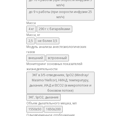
мл/ч)
до 9 ч работы (при скорости инфузии 25
мл/ч)
Масса
4 кг
290 г с батарейками
Масса, кг
2,5
не более 3,5
Модуль анализа анестезиологических
газов
внешний
встроенный
Мониторинг основных показателей
жизнедеятельности
ЭКГ в 3/5-отведениях, SpO2 (Mindray/
Masimo/ Nellcor), НИАД, температуру,
дыхание, ИАД и EtCO2 (в микропотоке и
боковом потоке)
ЭКГ, SpO2, дыхание
Объем дыхательного мешка, мл
1550±50
1650±200
Одновременное отображение