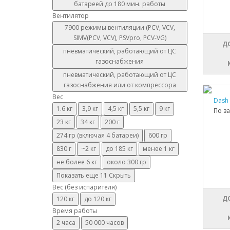
батареей до 180 мин. работы
Вентилятор
7900 режимы вентиляции (PCV, VCV,
SIMV(PCV, VCV), PSVpro, PCV-VG)
Д
пневматический, работающий от ЦС
газоснабжения
пневматический, работающий от ЦС
газоснабжения или от компрессора
Вес
Dash
1.6 кг
3,9 кг
4,5 кг
5,5 кг
9 кг
По з
23 кг
34 кг
200 г
274 гр (включая 4 батареи)
600 гр
830 г
~2 кг
до 185 кг
менее 1 кг
не более 6 кг
около 300 гр
Показать еще 11
Скрыть
Вес (без испарителя)
Д
120 кг
до 120 кг
Время работы
2 часа
50 000 часов