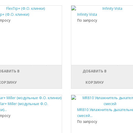
ip+ (Ф.О. клинки)
Infinity Vista
апросу
По запросу
ОБАВИТЬ В
ДОБАВИТЬ В
КОРЗИНУ
КОРЗИНУ
ar+ Miller (модульные Ф.О.
и)...
MR810 Увлажнитель дыхательн
апросу
смесей...
По запросу