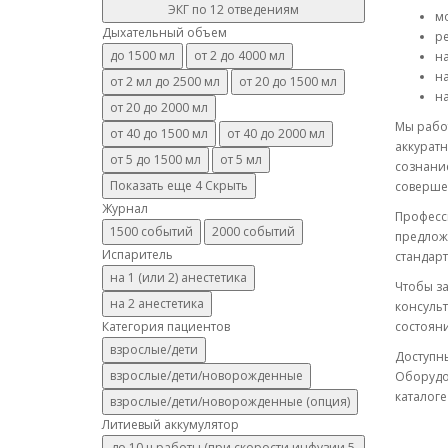
ЭКГ по 12 отведениям
м
Дыхательный объем
р
до 1500 мл
от 2 до 4000 мл
н
н
от 2 мл до 2500 мл
от 20 до 1500 мл
на
от 20 до 2000 мл
Мы рабо
от 40 до 1500 мл
от 40 до 2000 мл
аккуратн
от 5 до 1500 мл
от 5 мл
сознани
Показать еще 4
Скрыть
соверше
Журнал
Професс
1500 событий
2000 событий
предлож
Испаритель
стандарт
на 1 (или 2) анестетика
Чтобы з
на 2 анестетика
консульт
Категория пациентов
состояни
взрослые/дети
Доступны
взрослые/дети/новорожденные
Оборудов
каталоге
взрослые/дети/новорожденные (опция)
Литиевый аккумулятор
до 10 ч работы (при скорости инфузии 5