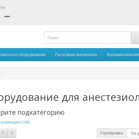
кты
ицинское оборудование
Расходные материалы
Функциональная
орудование для анестезио
рите подкатегорию
анимации (168)
Сортировка: