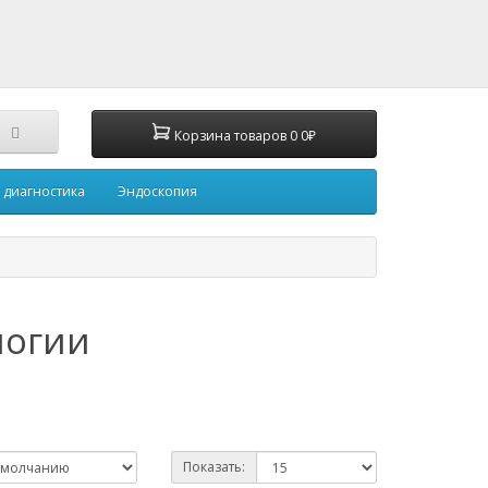
Корзина
товаров
0
0₽
 диагностика
Эндоскопия
логии
Показать: