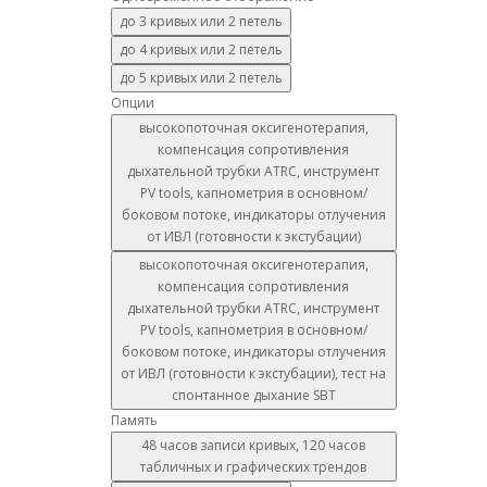
до 3 кривых или 2 петель
до 4 кривых или 2 петель
до 5 кривых или 2 петель
Опции
высокопоточная оксигенотерапия,
компенсация сопротивления
дыхательной трубки ATRC, инструмент
PV tools, капнометрия в основном/
боковом потоке, индикаторы отлучения
от ИВЛ (готовности к экстубации)
высокопоточная оксигенотерапия,
компенсация сопротивления
дыхательной трубки ATRC, инструмент
PV tools, капнометрия в основном/
боковом потоке, индикаторы отлучения
от ИВЛ (готовности к экстубации), тест на
спонтанное дыхание SBT
Память
48 часов записи кривых, 120 часов
табличных и графических трендов