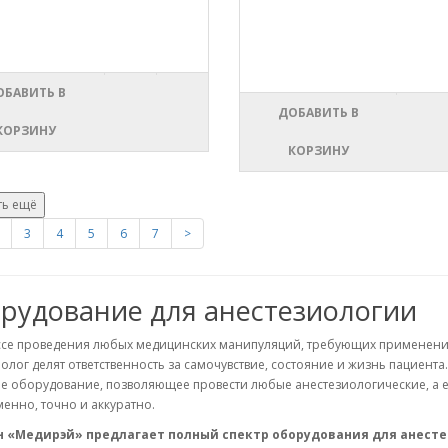
ОБАВИТЬ В
ДОБАВИТЬ В
КОРЗИНУ
КОРЗИНУ
ть ещё
3
4
5
6
7
>
рудование для анестезиологии
ссе проведения любых медицинских манипуляций, требующих применения 
олог делят ответственность за самочувствие, состояние и жизнь пациента
е оборудование, позволяющее провести любые анестезиологические, а 
енно, точно и аккуратно.
 «Медирэй» предлагает полный спектр оборудования для анест