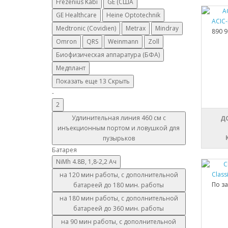
Frezenius Kabi
GE (США
GE Healthcare
Heine Optotechnik
ACIC-
Medtronic (Covidien)
Metrax
Mindray
890 9
Omron
QRS
Weinmann
Zoll
Биофизическая аппаратура (БФА)
Медплант
Показать еще 13
Скрыть
-
2
Удлинительная линия 460 см с
Д
инъекционным портом и ловушкой для
пузырьков
Батарея
NiMh 4.8В, 1,8-2,2 Ач
Class
на 120 мин работы, с дополнительной
По з
батареей до 180 мин. работы
на 180 мин работы, с дополнительной
батареей до 360 мин. работы
на 90 мин работы, с дополнительной