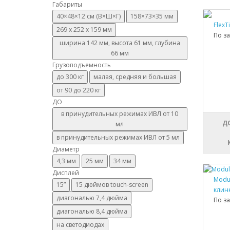
Габариты
40×48×12 см (В×Ш×Г)
158×73×35 мм
FlexT
269 x 252 x 159 мм
По з
ширина 142 мм, высота 61 мм, глубина
66 мм
Грузоподъемность
до 300 кг
малая, средняя и большая
от 90 до 220 кг
ДО
в принудительных режимах ИВЛ от 10
Д
мл
в принудительных режимах ИВЛ от 5 мл
Диаметр
4,3 мм
25 мм
34 мм
Дисплей
Modul
15”
15 дюймов touch-screen
клинк
диагональю 7,4 дюйма
По з
диагональю 8,4 дюйма
на светодиодах