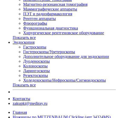
Магнитно-резонансная томография
Маммографические аппараты
ПЭТ и радиофармакология
Рентген аппараты
Флюрографы
Функциональная диагностика
Хирургическое рентгеновское оборудование
Показать все
Эндоскопия
Гастроскопы
Гистероскопы/Уретероскопы
Дополнительное оборудование для эндоскопии
Дуоденоскопы
Колоноскопы
Ларингоскопы
Резектоскопы
Холедохоскопы/Нефроскопы/Сигмоидоскопы
Показать все
Контакты
zakupki@mediray.ru
Главная
Ножницы по METZENBAUM Clickline (арт.34324MS)