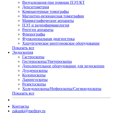
Визуализация при помощи ПЭТ/КТ
Денситометрия
Компьютерные томографы
Магнитно-резонансная томография
Маммографические аппараты
ПЭТ и радиофармакология
Рентген аппараты
Флюрографы
Функциональная диагностика
Хирургическое рентгеновское оборудование
Показать все
Эндоскопия
Гастроскопы
Гистероскопы/Уретероскопы
Дополнительное оборудование для эндоскопии
Дуоденоскопы
Колоноскопы
Ларингоскопы
Резектоскопы
Холедохоскопы/Нефроскопы/Сигмоидоскопы
Показать все
Контакты
zakupki@mediray.ru