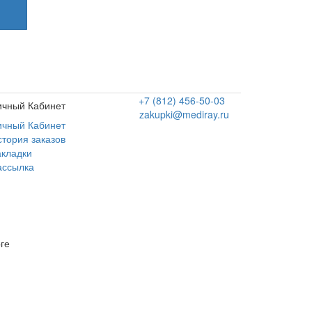
+7 (812) 456-50-03
ичный Кабинет
zakupki@mediray.ru
ичный Кабинет
стория заказов
акладки
ассылка
ге