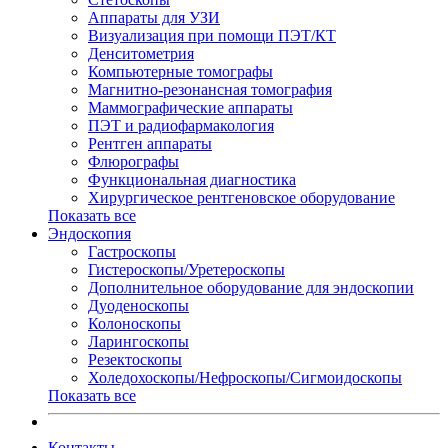
Аппараты для УЗИ
Визуализация при помощи ПЭТ/КТ
Денситометрия
Компьютерные томографы
Магнитно-резонансная томография
Маммографические аппараты
ПЭТ и радиофармакология
Рентген аппараты
Флюрографы
Функциональная диагностика
Хирургическое рентгеновское оборудование
Показать все
Эндоскопия
Гастроскопы
Гистероскопы/Уретероскопы
Дополнительное оборудование для эндоскопии
Дуоденоскопы
Колоноскопы
Ларингоскопы
Резектоскопы
Холедохоскопы/Нефроскопы/Сигмоидоскопы
Показать все
Контакты