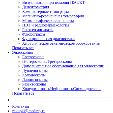
Визуализация при помощи ПЭТ/КТ
Денситометрия
Компьютерные томографы
Магнитно-резонансная томография
Маммографические аппараты
ПЭТ и радиофармакология
Рентген аппараты
Флюрографы
Функциональная диагностика
Хирургическое рентгеновское оборудование
Показать все
Эндоскопия
Гастроскопы
Гистероскопы/Уретероскопы
Дополнительное оборудование для эндоскопии
Дуоденоскопы
Колоноскопы
Ларингоскопы
Резектоскопы
Холедохоскопы/Нефроскопы/Сигмоидоскопы
Показать все
Контакты
zakupki@mediray.ru