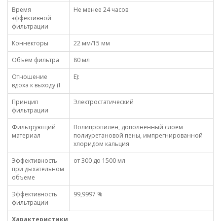
Время
Не менее 24 часов
эффективной
фильтрации
Коннекторы
22 мм/15 мм
Объем фильтра
80 мл
Отношение
E):
вдоха к выходу (I
Принцип
Электростатический
фильтрации
Фильтрующий
Полипропилен, дополненный слоем
материал
полиуретановой пены, импрегнированной
хлоридом кальция
Эффективность
от 300 до 1500 мл
при дыхательном
объеме
Эффективность
99,9997 %
фильтрации
Характеристики