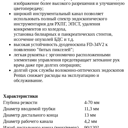
изображение более высокого разрешения и улучшенную
цветопередачу;
широкий инструментальный канал позволяет
использовать полный спектр эндоскопического
инструментария для РХПГ, ЭПСТ, удаления
конкрементов из холедоха,
установка билиарных и панкреатических стентов,
иссечение опухолей БДС и т.д.
высокая устойчивость дуоденоскопа FD-34V2 к
появлению "битых пикселей";
легкая рукоятка с эргономично расположенными
элементами управления предотвращает затекание рук
врача даже при долгих операциях;
долгий срок службы волоконно-оптических эндоскопов
Pentax снижает расходы на эксплуатацию и
обслуживание.
Характеристики
Глубина резкости
4-70 мм
Диаметр вводимой трубки
11,3 мм
Диаметр дистального конца
13 мм
Диаметр рабочего канала
4,2 мм
Изгиб дистального конца (вниз/вверх)
90/120?