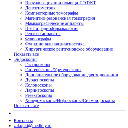
Визуализация при помощи ПЭТ/КТ
Денситометрия
Компьютерные томографы
Магнитно-резонансная томография
Маммографические аппараты
ПЭТ и радиофармакология
Рентген аппараты
Флюрографы
Функциональная диагностика
Хирургическое рентгеновское оборудование
Показать все
Эндоскопия
Гастроскопы
Гистероскопы/Уретероскопы
Дополнительное оборудование для эндоскопии
Дуоденоскопы
Колоноскопы
Ларингоскопы
Резектоскопы
Холедохоскопы/Нефроскопы/Сигмоидоскопы
Показать все
Контакты
zakupki@mediray.ru