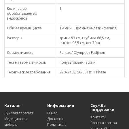
Количество
1
обрабатываемых
эндоскопов
Общее время цикла
19 мин. (Промывка-дезинфекция)
Размеры
длина 53 см, глубина 66,5 см,
высота 96,5 см, вес 70 кг
Совместимость
Pentax / Olympus / Fudjinon
Тест на герметичность
полуавтоматический
Технические требования
220–240V; 50/60 Hz; 1 Phase
Каталог
Информация
Служба
поддержки
Лучевая терапия
О нас
Контакты
Медицинская
Доставка
Возврат товара
мебель
Политика в
Карта сайта