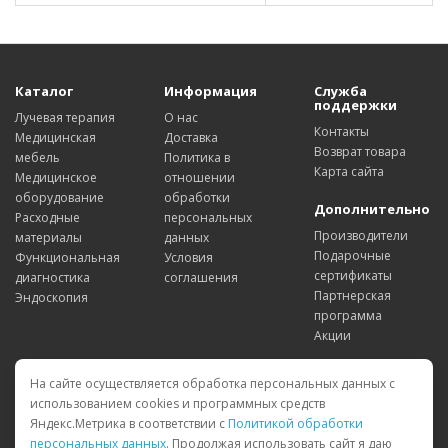
Каталог
Информация
Служба
поддержки
Лучевая терапия
О нас
Контакты
Медицинская
Доставка
Возврат товара
мебель
Политика в
Карта сайта
Медицинское
отношении
оборудование
обработки
Дополнительно
Расходные
персональных
Производители
материалы
данных
Подарочные
Функциональная
Условия
сертификаты
диагностика
соглашения
Партнерская
Эндоскопия
программа
Акции
Личный
На сайте осуществляется обработка персональных данных с
Кабинет
использованием cookies и программных средств
Личный Кабинет
Яндекс.Метрика в соответствии с
Политикой обработки
История заказов
персональных данных
.
Продолжая использовать сайт я даю