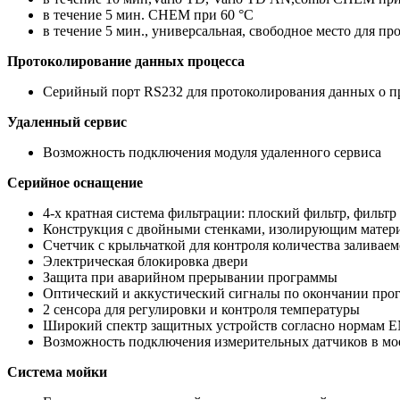
в течение 5 мин. CHEM при 60 °C
в течение 5 мин., универсальная, cвободное место для п
Протоколирование данных процесса
Серийный порт RS232 для протоколирования данных о п
Удаленный сервис
Возможность подключения модуля удаленного сервиса
Серийное оснащение
4-х кратная система фильтрации: плоский фильтр, фильтр
Конструкция с двойными стенками, изолирующим матер
Счетчик с крыльчаткой для контроля количества заливае
Электрическая блокировка двери
Защита при аварийном прерывании программы
Оптический и аккустический сигналы по окончании про
2 сенсора для регулировки и контроля температуры
Широкий спектр защитных устройств согласно нормам E
Возможность подключения измерительных датчиков в мое
Система мойки