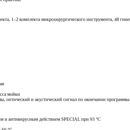
лекта, 1–2 комплекта микрохирургического инструмента, 48 гине
ами
сса мойки
ы, оптический и акустический сигнал по окончании программы
ым и антивирусным действием SPECIAL при 93 °C
 60 °C