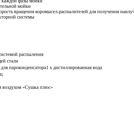
е каждой фазы мойки
ательной мойки
орость вращения коромысел-распылителей для получения наилу
кторной системы
системой распыления
ей стали
а для пароконденсатора1 x дистиллированная вода
Гц
м воздухом «Сушка плюс»