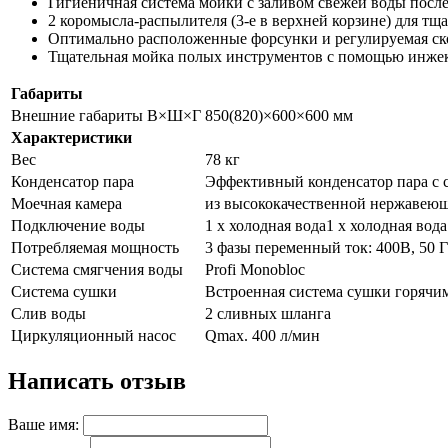
Гигиеничная система мойки с заливом свежей воды посл
2 коромысла-распылителя (3-е в верхней корзине) для тщ
Оптимально расположенные форсунки и регулируемая ск
Тщательная мойка полых инструментов с помощью инже
Габариты
Внешние габариты В×Ш×Г
850(820)×600×600 мм
Характеристики
Вес
78 кг
Конденсатор пара
Эффективный конденсатор пара с 
Моечная камера
из высококачественной нержавеющ
Подключение воды
1 x холодная вода1 x холодная вод
Потребляемая мощность
3 фазы переменный ток: 400В, 50 
Система смягчения воды
Profi Monobloc
Система сушки
Встроенная система сушки горячи
Слив воды
2 сливных шланга
Циркуляционный насос
Qmax. 400 л/мин
Написать отзыв
Ваше имя: