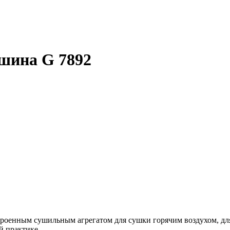
шина G 7892
троенным сушильным агрегатом для сушки горячим воздухом, дл
й практике