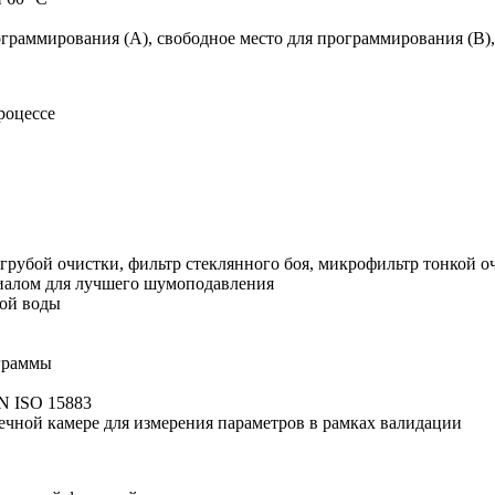
рограммирования (A), cвободное место для программирования (B)
роцессе
 грубой очистки, фильтр стеклянного боя, микрофильтр тонкой о
иалом для лучшего шумоподавления
мой воды
граммы
N ISO 15883
чной камере для измерения параметров в рамках валидации