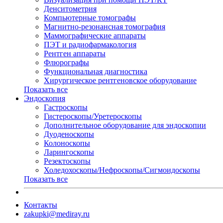
Денситометрия
Компьютерные томографы
Магнитно-резонансная томография
Маммографические аппараты
ПЭТ и радиофармакология
Рентген аппараты
Флюрографы
Функциональная диагностика
Хирургическое рентгеновское оборудование
Показать все
Эндоскопия
Гастроскопы
Гистероскопы/Уретероскопы
Дополнительное оборудование для эндоскопии
Дуоденоскопы
Колоноскопы
Ларингоскопы
Резектоскопы
Холедохоскопы/Нефроскопы/Сигмоидоскопы
Показать все
Контакты
zakupki@mediray.ru