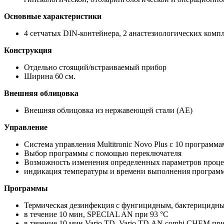
Основные характеристики
4 сетчатых DIN-контейнера, 2 анастезиологических комп
Конструкция
Отдельно стоящий/встраиваемый прибор
Ширина 60 см.
Внешняя облицовка
Внешняя облицовка из нержавеющей стали (AE)
Управление
Система управления Multitronic Novo Plus с 10 программ
Выбор программы с помощью переключателя
Возможность изменения определенных параметров проце
индикация температуры и времени выполнения программ
Программы
Термическая дезинфекция с фунгицидным, бактерицидн
в течение 10 мин, SPECIAL AN при 93 °C
в течение 10 мин,Vario TD, Vario TD AN,combi CHEM при