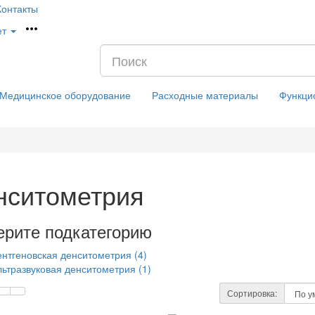
Контакты
ет
Медицинское оборудование
Расходные материалы
Функци
нситометрия
рите подкатегорию
ентгеновская денситометрия (4)
льтразвуковая денситометрия (1)
Сортировка: