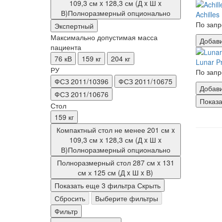
109,3 см x 128,3 см (Д x Ш x
В)Полноразмерный опционально
Achilles 
По запр
Экспертный
Максимально допустимая масса
Добави
пациента
76 кВ
159 кг
204 кг
Lunar P
РУ
По запр
ФСЗ 2011/10396
ФСЗ 2011/10675
Добави
ФСЗ 2011/10676
Показа
Стол
159 кг
Компактный стол не менее 201 см x
109,3 см x 128,3 см (Д x Ш x
В)Полноразмерный опционально
Полноразмерный стол 287 см x 131
см х 125 см (Д x Ш x В)
Показать еще 3 фильтра
Скрыть
Сбросить
Выберите фильтры
Фильтр