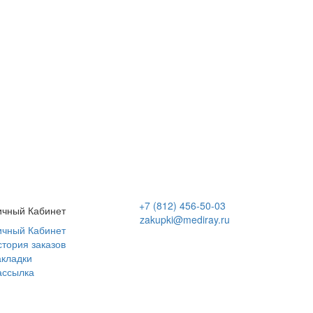
+7 (812) 456-50-03
ичный Кабинет
zakupki@mediray.ru
ичный Кабинет
стория заказов
акладки
ассылка