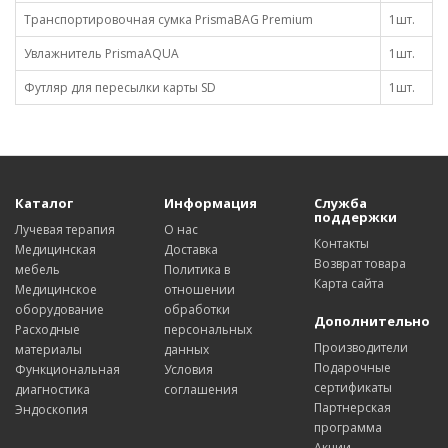
Транспортировочная сумка PrismaBAG Premium
1шт.
Увлажнитель PrismaAQUA
1шт.
Футляр для пересылки карты SD
1шт.
Каталог
Информация
Служба
поддержки
Лучевая терапия
О нас
Контакты
Медицинская
Доставка
Возврат товара
мебель
Политика в
Карта сайта
Медицинское
отношении
оборудование
обработки
Дополнительно
Расходные
персональных
Производители
материалы
данных
Подарочные
Функциональная
Условия
сертификаты
диагностика
соглашения
Партнерская
Эндоскопия
программа
Акции